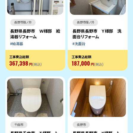
長野市篠ノ井
長野市篠ノ井
長野県長野市 Ｗ様邸 給
長野県長野市 Ｙ様邸 洗
湯器リフォーム
面台リフォーム
給湯器
洗面台
工事費込総額
工事費込総額
367,398
187,000
円
(税込)
円
(税込)
千曲市
長野市
長野県千曲市 Ｉ様邸 ト
長野県長野市 K様邸 ト