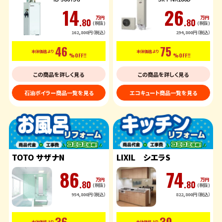
14
26
万円
万円
.80
.80
(税抜)
(税抜)
162,800円（税込）
294,800円（税込）
46
75
本体価格より
本体価格より
%OFF!!
%OFF!!
この商品を詳しく見る
この商品を詳しく見る
石油ボイラー商品一覧を見る
エコキュート商品一覧を見る
TOTO サザナN
LIXIL シエラS
86
74
万円
万円
.80
.80
(税抜)
(税抜)
954,800円（税込）
822,800円（税込）
36
39
本体価格より
本体価格より