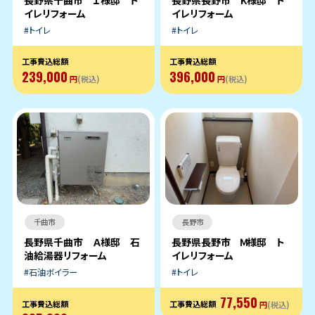
イレリフォーム
イレリフォーム
トイレ
トイレ
工事費込総額
工事費込総額
239,000
396,000
円
(税込)
円
(税込)
千曲市
長野市
長野県千曲市 Ａ様邸 石
長野県長野市 Ｍ様邸 ト
油給湯器リフォーム
イレリフォーム
石油ボイラー
トイレ
77,550
工事費込総額
工事費込総額
円
(税込)