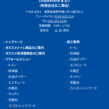
1DayReform まるリ
（有限会社丸二商会）
〒388-8003 長野県長野市篠ノ井小森780-1
フリーダイヤル:
0120-020-114
TEL:
026-292-0238
営業時間 9:00～17:00
定休日 土、日、祝日
-
トップページ
-
施工事例
-
オススメトイレ商品のご案内
-
トイレ
-
オススメ給湯器商品のご案内
-
給湯器
-
リフォームメニュー
-
石油ボイラー
-
トイレ
-
エコキュート
-
給湯器
-
お風呂
-
石油ボイラー
-
キッチン
-
エコキュート
-
洗面台
-
お風呂
-
コンロ・レンジフード
-
キッチン
-
洗面台
-
コンロ・レンジフード