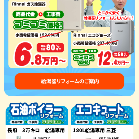
長府 3万キロ 給湯専用
180L給湯専用 三菱
IB-3867SG
SRT-NK186D