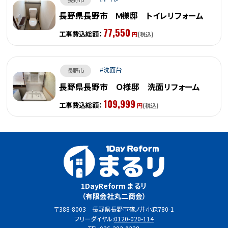
長野県長野市 Ｍ様邸 トイレリフォーム
77,550
工事費込総額：
円
(税込)
洗面台
長野市
長野県長野市 Ｏ様邸 洗面リフォーム
109,999
工事費込総額：
円
(税込)
1DayReform まるリ
（有限会社丸二商会）
〒388-8003 長野県長野市篠ノ井小森780-1
フリーダイヤル:
0120-020-114