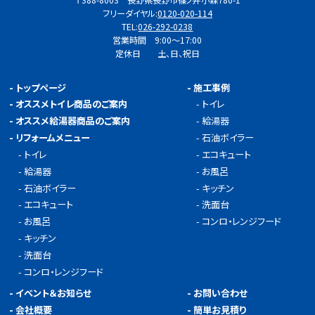
〒388-8003 長野県長野市篠ノ井小森780-1
フリーダイヤル:
0120-020-114
TEL:
026-292-0238
営業時間 9:00～17:00
定休日 土、日、祝日
-
トップページ
-
施工事例
-
オススメトイレ商品のご案内
-
トイレ
-
オススメ給湯器商品のご案内
-
給湯器
-
リフォームメニュー
-
石油ボイラー
-
トイレ
-
エコキュート
-
給湯器
-
お風呂
-
石油ボイラー
-
キッチン
-
エコキュート
-
洗面台
-
お風呂
-
コンロ・レンジフード
-
キッチン
-
洗面台
-
コンロ・レンジフード
-
イベント＆お知らせ
-
お問い合わせ
-
会社概要
-
簡単お見積り