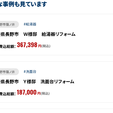
な事例も見ています
給湯器
野市篠ノ井
野県長野市 Ｗ様邸 給湯器リフォーム
367,398
円
(税込)
費込総額：
洗面台
野市篠ノ井
野県長野市 Ｙ様邸 洗面台リフォーム
187,000
円
(税込)
費込総額：