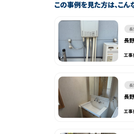
この事例を見た方は、こん
長
長
工事
長
長
工事