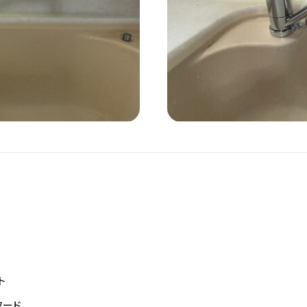
ト
フード