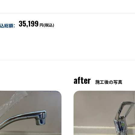
35,199
円(税込)
込総額：
after
施工後の写真