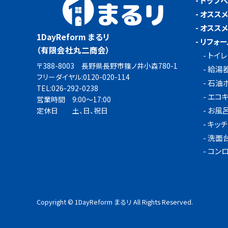
-
トップ
-
オスス
-
オスス
1DayReform まるリ
-
リフォー
（有限会社丸二商会）
-
トイレ
〒388-8003 長野県長野市篠ノ井小森780-1
-
給湯
フリーダイヤル:
0120-020-114
-
石油
TEL:
026-292-0238
-
エコ
営業時間 9:00～17:00
-
お風
定休日 土、日、祝日
-
キッチ
-
洗面
-
コンロ
Copyright © 1DayReform まるリ All Rights Reserved.