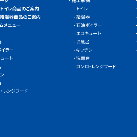
ページ
-
施工事例
メトイレ商品のご案内
-
トイレ
メ給湯器商品のご案内
-
給湯器
ムメニュー
-
石油ボイラー
-
エコキュート
器
-
お風呂
ボイラー
-
キッチン
キュート
-
洗面台
呂
-
コンロ・レンジフード
ン
台
・レンジフード