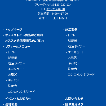
〒388-8003 長野県長野市篠ノ井小森780-1
フリーダイヤル:
0120-020-114
TEL:
026-292-0238
営業時間 9:00～17:00
定休日 土、日、祝日
-
トップページ
-
施工事例
-
オススメトイレ商品のご案内
-
トイレ
-
オススメ給湯器商品のご案内
-
給湯器
-
リフォームメニュー
-
石油ボイラー
-
トイレ
-
エコキュート
-
給湯器
-
お風呂
-
石油ボイラー
-
キッチン
-
エコキュート
-
洗面台
-
お風呂
-
コンロ・レンジフード
-
キッチン
-
洗面台
-
コンロ・レンジフード
-
イベント＆お知らせ
-
お問い合わせ
-
会社概要
-
簡単お見積り