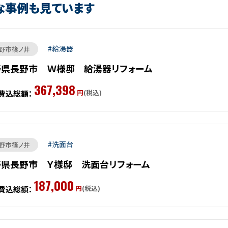
な事例も見ています
給湯器
野市篠ノ井
野県長野市 Ｗ様邸 給湯器リフォーム
367,398
円
(税込)
費込総額：
洗面台
野市篠ノ井
野県長野市 Ｙ様邸 洗面台リフォーム
187,000
円
(税込)
費込総額：