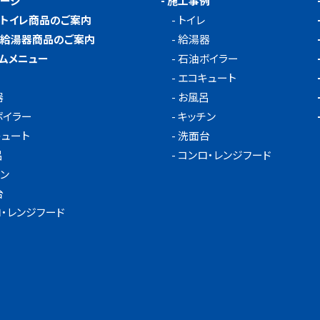
ページ
-
施工事例
メトイレ商品のご案内
-
トイレ
メ給湯器商品のご案内
-
給湯器
ムメニュー
-
石油ボイラー
-
エコキュート
器
-
お風呂
ボイラー
-
キッチン
キュート
-
洗面台
呂
-
コンロ・レンジフード
ン
台
・レンジフード