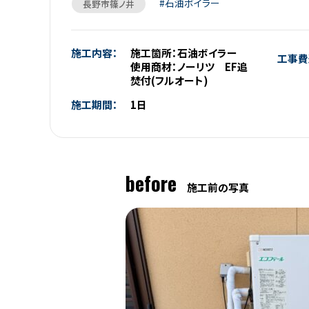
石油ボイラー
長野市篠ノ井
施工内容：
施工箇所：石油ボイラー
工事費
使用商材：ノーリツ EF追
焚付(フルオート)
施工期間：
1日
before
施工前の写真