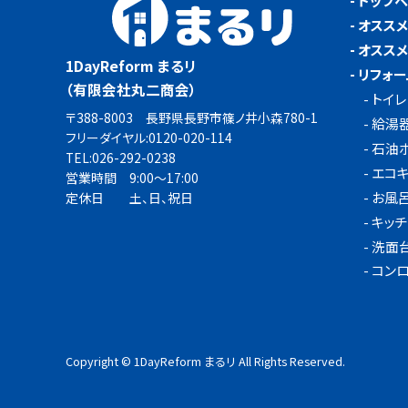
-
トップ
-
オスス
-
オスス
1DayReform まるリ
-
リフォー
（有限会社丸二商会）
-
トイレ
〒388-8003 長野県長野市篠ノ井小森780-1
-
給湯
フリーダイヤル:
0120-020-114
-
石油
TEL:
026-292-0238
-
エコ
営業時間 9:00～17:00
-
お風
定休日 土、日、祝日
-
キッチ
-
洗面
-
コンロ
Copyright © 1DayReform まるリ All Rights Reserved.