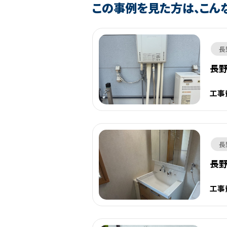
この事例を見た方は、こん
長
長
工事
長
長
工事