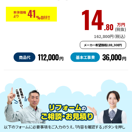
14
41
本体価格
より
%OFF!!
.80
万円
(税抜)
162,800円（税込）
メーカー希望価格188,300円
112,000
36,000
商品代
基本工事費
円
円
以下のフォームに必要事項をご入力のうえ、「内容を確認する」ボタンを押し