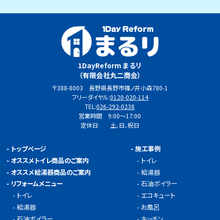
1DayReform まるリ
（有限会社丸二商会）
〒388-8003 長野県長野市篠ノ井小森780-1
フリーダイヤル:
0120-020-114
TEL:
026-292-0238
営業時間 9:00～17:00
定休日 土、日、祝日
-
トップページ
-
施工事例
-
オススメトイレ商品のご案内
-
トイレ
-
オススメ給湯器商品のご案内
-
給湯器
-
リフォームメニュー
-
石油ボイラー
-
トイレ
-
エコキュート
-
給湯器
-
お風呂
-
石油ボイラー
-
キッチン