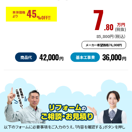
7
45
本体価格
より
%OFF!!
.80
万円
(税抜)
85,800円（税込）
メーカー希望価格76,000円
42,000
36,000
商品代
基本工事費
円
円
以下のフォームに必要事項をご入力のうえ、「内容を確認する」ボタンを押し