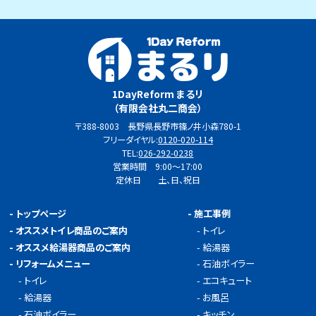
1DayReform まるリ
（有限会社丸二商会）
〒388-8003 長野県長野市篠ノ井小森780-1
フリーダイヤル:
0120-020-114
TEL:
026-292-0238
営業時間 9:00～17:00
定休日 土、日、祝日
-
トップページ
-
施工事例
-
オススメトイレ商品のご案内
-
トイレ
-
オススメ給湯器商品のご案内
-
給湯器
-
リフォームメニュー
-
石油ボイラー
-
トイレ
-
エコキュート
-
給湯器
-
お風呂
-
石油ボイラー
-
キッチン